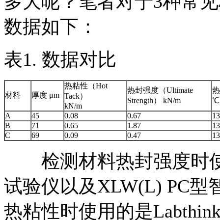
多大呢？笔者对于3种常
数据如下：
表1. 数据对比
热粘性（Hot
热封强度（Ultimate
热
材料
厚度 μm
Tack）
Strength） kN/m
℃
kN/m
A
45
0.08
0.67
13
B
71
0.65
1.87
13
C
69
0.09
0.47
13
检测材料热封强度时使用的是L
试验仪以及XLW(L) P
热粘性时使用的是Labthin