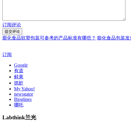
订阅评论
膨化食品软塑包装可参考的产品标准有哪些？
膨化食品包装发
订阅
Google
有道
鲜果
抓虾
My Yahoo!
newsgator
Bloglines
哪吒
Labthink兰光