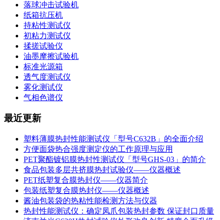
落球冲击试验机
纸箱抗压机
持粘性测试仪
初粘力测试仪
揉搓试验仪
油墨摩擦试验机
标准光源箱
透气度测试仪
雾化测试仪
气相色谱仪
最近更新
塑料薄膜热封性能测试仪「型号C632B」的全面介绍
方便面袋热合强度测定仪的工作原理与应用
PET聚酯镀铝膜热封性测试仪「型号GHS-03」的简介
食品包装多层共挤膜热封试验仪——仪器概述
PET纸塑复合膜热封仪——仪器简介
包装纸塑复合膜热封仪——仪器概述
酱油包装袋的热粘性能检测方法与仪器
热封性能测试仪：确定凤爪包装热封参数 保证封口质量