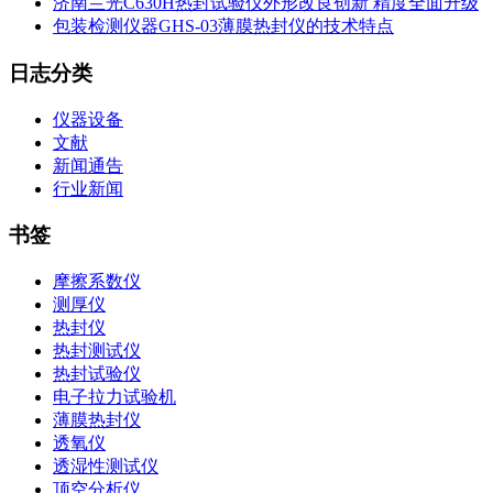
济南兰光C630H热封试验仪外形改良创新 精度全面升级
包装检测仪器GHS-03薄膜热封仪的技术特点
日志分类
仪器设备
文献
新闻通告
行业新闻
书签
摩擦系数仪
测厚仪
热封仪
热封测试仪
热封试验仪
电子拉力试验机
薄膜热封仪
透氧仪
透湿性测试仪
顶空分析仪