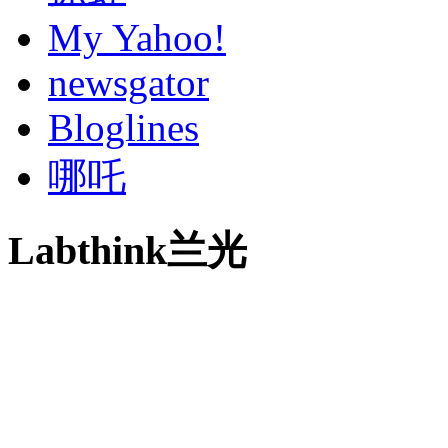
My Yahoo!
newsgator
Bloglines
哪吒
Labthink兰光