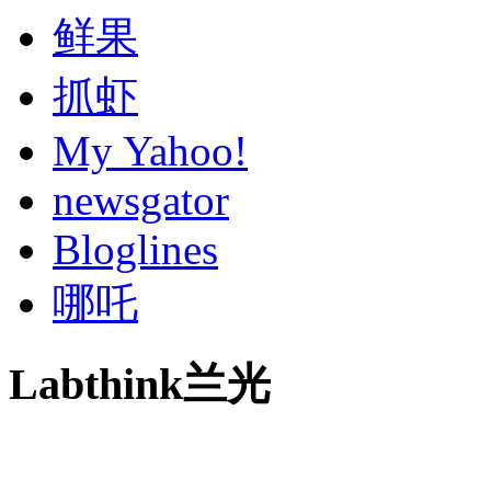
鲜果
抓虾
My Yahoo!
newsgator
Bloglines
哪吒
Labthink兰光