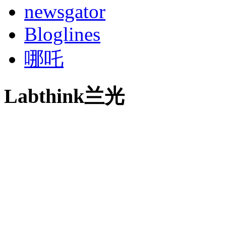
newsgator
Bloglines
哪吒
Labthink兰光