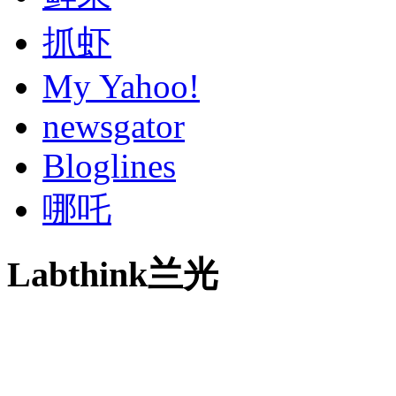
抓虾
My Yahoo!
newsgator
Bloglines
哪吒
Labthink兰光