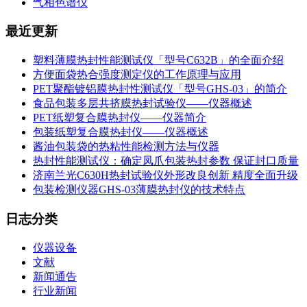
气相色谱仪
最近更新
塑料薄膜热封性能测试仪「型号C632B」的全面介绍
方便面袋热合强度测定仪的工作原理与应用
PET聚酯镀铝膜热封性测试仪「型号GHS-03」的简介
食品包装多层共挤膜热封试验仪——仪器概述
PET纸塑复合膜热封仪——仪器简介
包装纸塑复合膜热封仪——仪器概述
酱油包装袋的热粘性能检测方法与仪器
热封性能测试仪：确定凤爪包装热封参数 保证封口质量
济南兰光C630H热封试验仪外形改良创新 精度全面升级
包装检测仪器GHS-03薄膜热封仪的技术特点
日志分类
仪器设备
文献
新闻通告
行业新闻