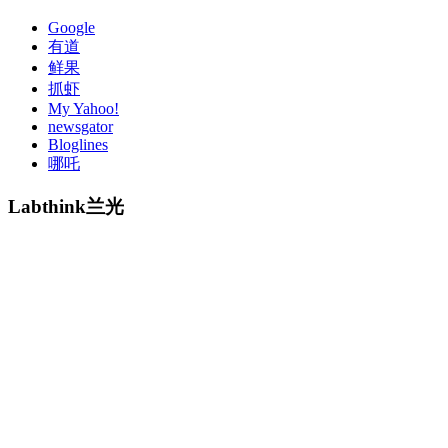
Google
有道
鲜果
抓虾
My Yahoo!
newsgator
Bloglines
哪吒
Labthink兰光