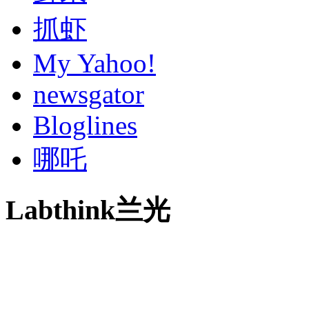
抓虾
My Yahoo!
newsgator
Bloglines
哪吒
Labthink兰光