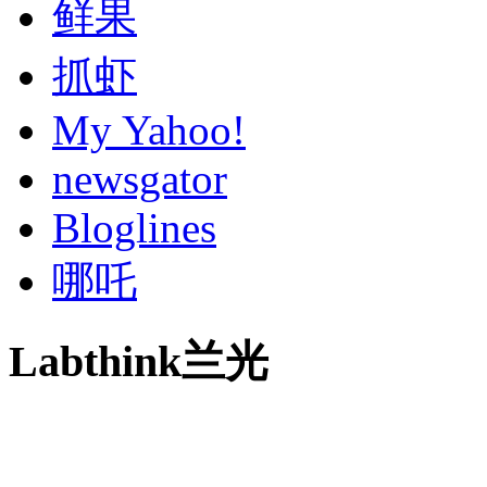
鲜果
抓虾
My Yahoo!
newsgator
Bloglines
哪吒
Labthink兰光