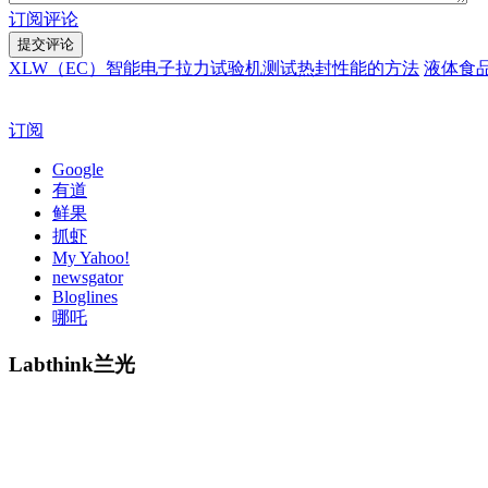
订阅评论
XLW（EC）智能电子拉力试验机测试热封性能的方法
液体食
订阅
Google
有道
鲜果
抓虾
My Yahoo!
newsgator
Bloglines
哪吒
Labthink兰光