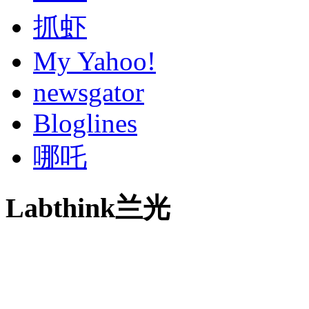
抓虾
My Yahoo!
newsgator
Bloglines
哪吒
Labthink兰光