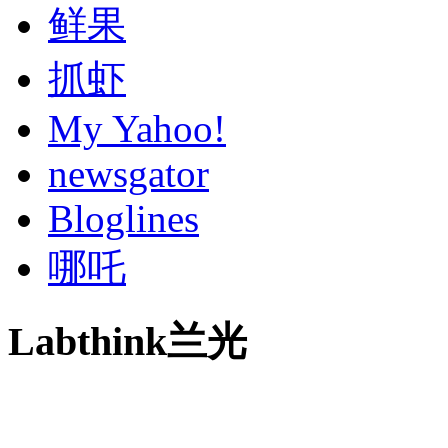
鲜果
抓虾
My Yahoo!
newsgator
Bloglines
哪吒
Labthink兰光