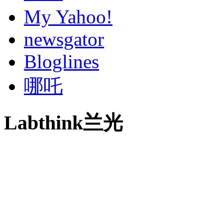
My Yahoo!
newsgator
Bloglines
哪吒
Labthink兰光