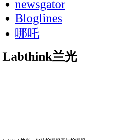
newsgator
Bloglines
哪吒
Labthink兰光