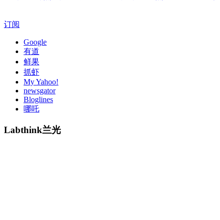
订阅
Google
有道
鲜果
抓虾
My Yahoo!
newsgator
Bloglines
哪吒
Labthink兰光