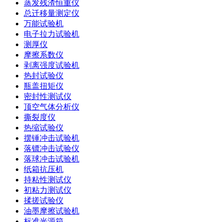
蒸发残渣恒重仪
总迁移量测定仪
万能试验机
电子拉力试验机
测厚仪
摩擦系数仪
剥离强度试验机
热封试验仪
瓶盖扭矩仪
密封性测试仪
顶空气体分析仪
撕裂度仪
热缩试验仪
摆锤冲击试验机
落镖冲击试验仪
落球冲击试验机
纸箱抗压机
持粘性测试仪
初粘力测试仪
揉搓试验仪
油墨摩擦试验机
标准光源箱