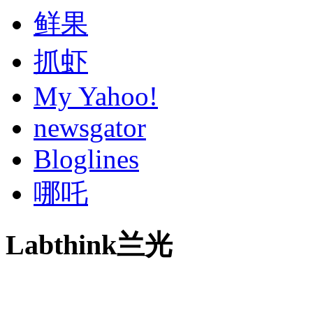
鲜果
抓虾
My Yahoo!
newsgator
Bloglines
哪吒
Labthink兰光