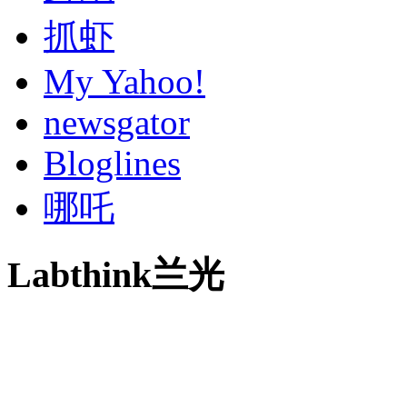
抓虾
My Yahoo!
newsgator
Bloglines
哪吒
Labthink兰光