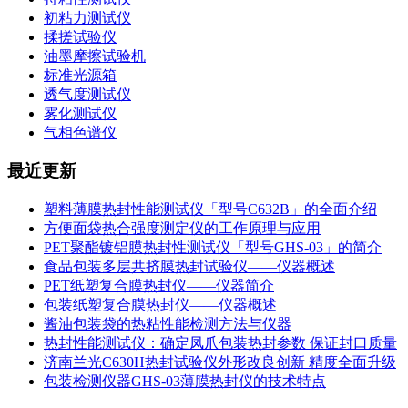
初粘力测试仪
揉搓试验仪
油墨摩擦试验机
标准光源箱
透气度测试仪
雾化测试仪
气相色谱仪
最近更新
塑料薄膜热封性能测试仪「型号C632B」的全面介绍
方便面袋热合强度测定仪的工作原理与应用
PET聚酯镀铝膜热封性测试仪「型号GHS-03」的简介
食品包装多层共挤膜热封试验仪——仪器概述
PET纸塑复合膜热封仪——仪器简介
包装纸塑复合膜热封仪——仪器概述
酱油包装袋的热粘性能检测方法与仪器
热封性能测试仪：确定凤爪包装热封参数 保证封口质量
济南兰光C630H热封试验仪外形改良创新 精度全面升级
包装检测仪器GHS-03薄膜热封仪的技术特点