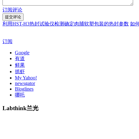
订阅评论
利用HST-H3热封试验仪检测确定肉脯软塑包装的热封参数
如
订阅
Google
有道
鲜果
抓虾
My Yahoo!
newsgator
Bloglines
哪吒
Labthink兰光