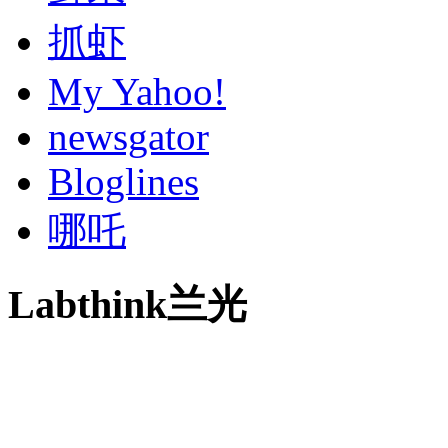
抓虾
My Yahoo!
newsgator
Bloglines
哪吒
Labthink兰光