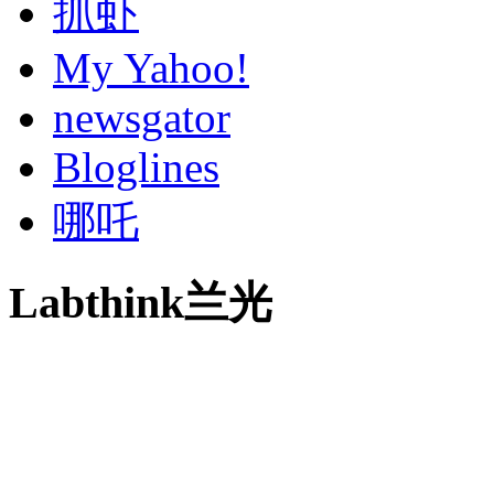
抓虾
My Yahoo!
newsgator
Bloglines
哪吒
Labthink兰光